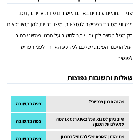
שני התחומים עובדים באותם מישורים פחות או יותר, תכנון
פנסיוני ממוקד בפרישה לגמלאות ומיצוי זכויות להן תהיו זכאים
רק מגיל מסוים לכן נכון יותר לחשוב על תכנון פנסיוני בתור
יעול התכנון הפיננסי שלכם למקטע האחרון לפני הפרישה
לפנסיה.
שאלות ותשובות נפוצות
מה זה תכנון פנסיוני?
צפה בתשובה
תהליך שמבצעים עם מתכנן פנסיוני מורשה כדי להתאים
היום ניתן למצוא הכל באינטרנט אז למה
צפה בתשובה
שאשלם על תכנון?
בין ההכנסות של משק הבית למציאות החדשה בימי
לא כל המידע שניתן למצוא באינטרנט מאומת או מתאים
מתי הזמן האופטימלי להתחיל בתכנון
צפה בתשובה
הפרישה, לוודא שהחיסכון הפנסיוני ברשותנו מנוהל כראוי