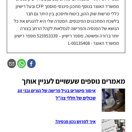
ממשרד האוצר בנוסף מתכנן פיננסי מוסמך CFP ובעל רישיון
כללי מרשות שוק ההון, ביטוח וחיסכון. בין היתר גם חבר
בלשכת המתכננים הפיננסים. המטרה שלי היא להנגיש את כל
הנושא של הפנסיה והפרישה לגמלאות לקהל הרחב בצורה
יותר ברורה ופשוטה. מספר רישיון – 515953339 מספר רישיון
ממשרד האוצר - L-00135408
מאמרים נוספים שעשויים לעניין אותך
איסור פיטורים בגיל פרישה של הורים ובני זוג
שכולים של חללי צה”ל
איך לפרוש נכון פנסיה?