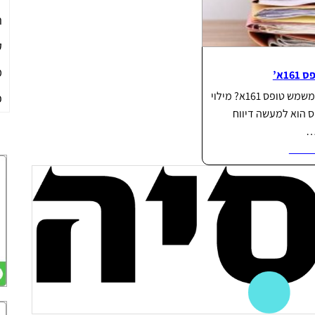
ה
ק
מ
 161א’
למה משמש טופס 161א? מילוי
פ
 הוא למעשה דיווח
…
וד...