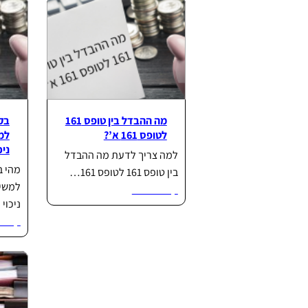
מה ההבדל בין טופס 161
בק
לטופס 161 א’?
למ
ניכ
למה צריך לדעת מה ההבדל
מהי ב
בין טופס 161 לטופס 161…
למשיכ
קרא עוד...
ניכוי
קרא ע