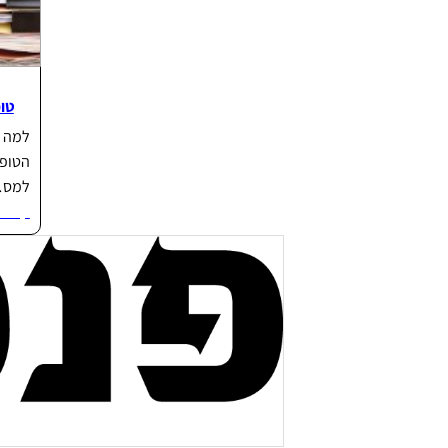
טופס
הטופס
למס
קרא ע