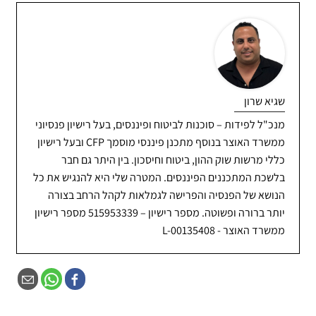
מאחר ולהחלטות יש משמעות ארוכת טווח על סכומי כסף
חייבת במס בעת המשיכה.
גדולים מאוד.
שגיא שרון
מנכ"ל לפידות – סוכנות לביטוח ופיננסים, בעל רישיון פנסיוני
ממשרד האוצר בנוסף מתכנן פיננסי מוסמך CFP ובעל רישיון
כללי מרשות שוק ההון, ביטוח וחיסכון. בין היתר גם חבר
בלשכת המתכננים הפיננסים. המטרה שלי היא להנגיש את כל
הנושא של הפנסיה והפרישה לגמלאות לקהל הרחב בצורה
יותר ברורה ופשוטה. מספר רישיון – 515953339 מספר רישיון
ממשרד האוצר - L-00135408