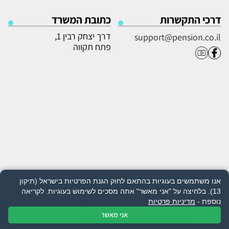
דרכי התקשרות
כתובת המשרד
דרך יצחק רבין 1,
support@pension.co.il
פתח תקווה
אנו משתמשים בעוגיות בהתאם לחוק הגנת הפרטיות בישראל (תיקון
מדיניות פרטיות
|
תנאי שימוש
|
הצהרת
© כל הזכויות שמורות לאתר
13). בלחיצה על "אני מאשר" אתה מסכים לשימוש בעוגיות.
לקריאה
נגישות
פנסיה
נוספת -
מדיניות פרטיות
אני מאשר
בדוק זכאות להטבות מס לפנסיונרים