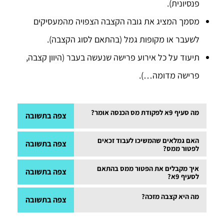
פנסיונית).
מסמך המציג את גובה הקצבה הצפויה מהמעסיקים
לשעבר או מקופות גמל (בהתאם לסוג הקצבה).
תיעוד על כל אירוע פרישה שנעשה בעבר (היוון קצבה,
פרישה מדומה…).
מה סעיף 9א לפקודת מס הכנסה אומר?
צפה בתשובה
הסעיף מזכה פנסיונים שהגיעו לגיל פרישה בפטור ממס
האם גמלאים שהמשיכו לעבוד זכאים
צפה בתשובה
לפטור ממס?
הכנסה בגובה עד 67% מהקצבה המזכה.
לא. כדי לקבל את הפטור יש להגיע לגיל פרישה ולקבל
איך מקבלים את הפטור ממס בהתאם
צפה בתשובה
לסעיף 9א?
קצבת פנסיה וגמלאים המקבלים קצבה מדומה לא עונים
מגישים לפקיד השומה בעיר מגוריכם טופס 161ד מסודר.
מה היא קצבה מזכה?
צפה בתשובה
על ההגדרה בצורה מלאה.
מומלץ להתייעץ עם יועץ פנסיוני לפני מילוי והגשת הקובץ
קצבה שהחוסך קיבל בגינה הטבות מס בעת ההפקדה ולכן