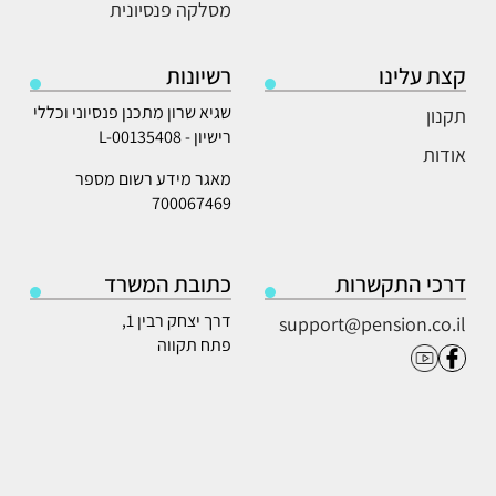
מסלקה פנסיונית
קצת עלינו
רשיונות
שגיא שרון מתכנן פנסיוני וכללי
תקנון
רישיון - L-00135408
אודות
מאגר מידע רשום מספר
700067469
דרכי התקשרות
כתובת המשרד
דרך יצחק רבין 1,
support@pension.co.il
פתח תקווה