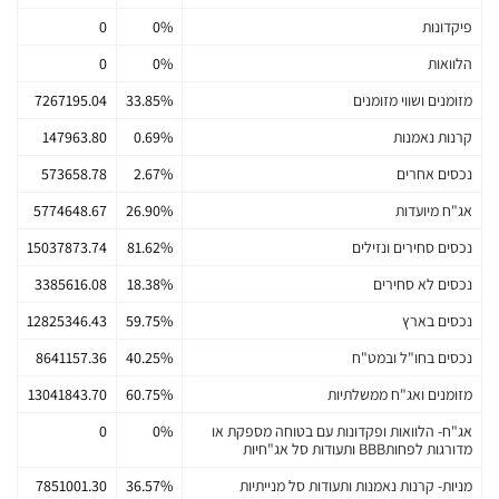
פיקדונות
0%
0
הלוואות
0%
0
מזומנים ושווי מזומנים
33.85%
7267195.04
קרנות נאמנות
0.69%
147963.80
נכסים אחרים
2.67%
573658.78
אג"ח מיועדות
26.90%
5774648.67
נכסים סחירים ונזילים
81.62%
15037873.74
נכסים לא סחירים
18.38%
3385616.08
נכסים בארץ
59.75%
12825346.43
נכסים בחו"ל ובמט"ח
40.25%
8641157.36
מזומנים ואג"ח ממשלתיות
60.75%
13041843.70
אג"ח- הלוואות ופקדונות עם בטוחה מספקת או
0%
0
מדורגות לפחותBBB ותעודות סל אג"חיות
מניות- קרנות נאמנות ותעודות סל מנייתיות
36.57%
7851001.30