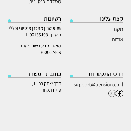
מסלקה פנסיונית
קצת עלינו
רשיונות
שגיא שרון מתכנן פנסיוני וכללי
תקנון
רישיון - L-00135408
אודות
מאגר מידע רשום מספר
700067469
דרכי התקשרות
כתובת המשרד
דרך יצחק רבין 1,
support@pension.co.il
פתח תקווה