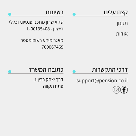
קצת עלינו
רשיונות
שגיא שרון מתכנן פנסיוני וכללי
תקנון
רישיון - L-00135408
אודות
מאגר מידע רשום מספר
700067469
דרכי התקשרות
כתובת המשרד
דרך יצחק רבין 1,
support@pension.co.il
פתח תקווה