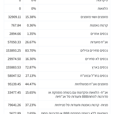
הלוואות
0%
0
מזומנים ושווי מזומנים
15.38%
32909.11
קרנות נאמנות
0.36%
767.84
נכסים אחרים
1.35%
2894.66
אג"ח מיועדות
26.67%
57050.33
נכסים סחירים ונזילים
83.70%
153893.25
נכסים לא סחירים
16.30%
29974.50
נכסים בארץ
72.87%
155883.53
נכסים בחו"ל ובמט"ח
27.13%
58047.52
מזומנים ואג"ח ממשלתיות
44.47%
95139.45
אג"ח- הלוואות ופקדונות עם בטוחה מספקת או
15.65%
33477.45
מדורגות לפחותBBB ותעודות סל אג"חיות
מניות- קרנות נאמנות ותעודות סל מנייתיות
37.23%
79641.26
השקעות ללא בטוחה מספקת BBB או מדורגות פחות
2.65%
5672.89