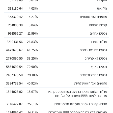
הלוואות
4.03%
333180.64
מזומנים ושווי מזומנים
4.27%
353370.42
קרנות נאמנות
3.04%
251800.38
נכסים אחרים
11.99%
991562.27
אג"ח מיועדות
26.83%
2219431.56
נכסים סחירים ונזילים
61.75%
4472670.67
נכסים לא סחירים
38.25%
2770890.50
נכסים בארץ
70.90%
5864699.54
נכסים בחו"ל ובמט"ח
29.10%
2407378.50
מזומנים ואג"ח ממשלתיות
40.92%
3384732.54
אג"ח- הלוואות ופקדונות עם בטוחה מספקת או
18.67%
1544028.02
מדורגות לפחותBBB ותעודות סל אג"חיות
מניות- קרנות נאמנות ותעודות סל מנייתיות
25.61%
2118422.07
השקעות ללא בטוחה מספקת BBB או מדורגות
14.81%
1224895.42