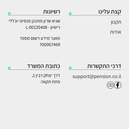
קצת עלינו
רשיונות
שגיא שרון מתכנן פנסיוני וכללי
תקנון
רישיון - L-00135408
אודות
מאגר מידע רשום מספר
700067469
דרכי התקשרות
כתובת המשרד
דרך יצחק רבין 1,
support@pension.co.il
פתח תקווה