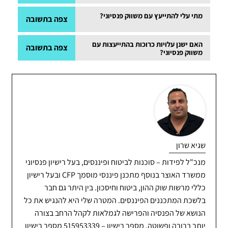
שיועץ פנסיוני מציע ייעוץ בלתי משוחד על מגוון מוצרים
למרות שהם בקיאים במוצרים שלהם, הייעוץ של משווק
מתי עלי להתייעץ עם משווק פנסיוני?
צפה בתשובה
מספקים שונים.
פנסיוני מתמקד בדרך כלל בהצעות החברה שלהם וייתכן
התייעצו עם משווק פנסיוני כאשר אתם זקוקים למידע
האם ישנן עלויות כרוכות בהתייעצות עם
צפה בתשובה
שאינה עצמאית לחלוטין.
משווק פנסיוני?
מפורט על המוצרים הפנסיוניים של חברה מסוימת או
התייעצות עם משווק פנסיוני היא בדרך כלל בחינם, שכן
שוקלים להירשם לאחת מהתוכניות שלהם.
הוא מועסק בחברת הפנסיה לקידום מוצריו. עם זאת, חשוב
להבין את העמלות הקשורות למוצרים הפנסיוניים שהם
מציעים.
שגיא שרון
מנכ"ל לפידות – סוכנות לביטוח ופיננסים, בעל רישיון פנסיוני
ממשרד האוצר בנוסף מתכנן פיננסי מוסמך CFP ובעל רישיון
כללי מרשות שוק ההון, ביטוח וחיסכון. בין היתר גם חבר
בלשכת המתכננים הפיננסים. המטרה שלי היא להנגיש את כל
הנושא של הפנסיה והפרישה לגמלאות לקהל הרחב בצורה
יותר ברורה ופשוטה. מספר רישיון – 515953339 מספר רישיון