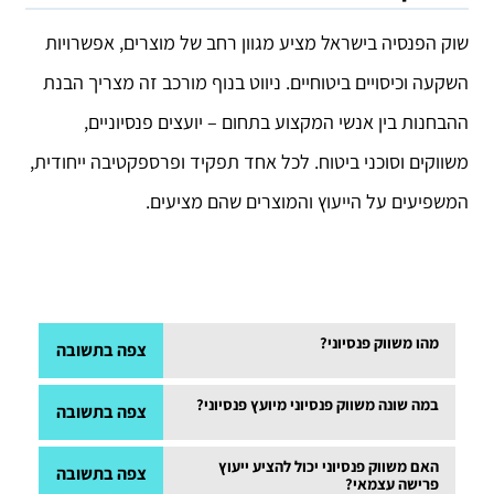
שוק הפנסיה בישראל מציע מגוון רחב של מוצרים, אפשרויות
השקעה וכיסויים ביטוחיים. ניווט בנוף מורכב זה מצריך הבנת
ההבחנות בין אנשי המקצוע בתחום – יועצים פנסיוניים,
משווקים וסוכני ביטוח. לכל אחד תפקיד ופרספקטיבה ייחודית,
המשפיעים על הייעוץ והמוצרים שהם מציעים.
מהו משווק פנסיוני?
צפה בתשובה
משווק פנסיוני הוא איש מקצוע המייצג חברת פנסיה
במה שונה משווק פנסיוני מיועץ פנסיוני?
צפה בתשובה
ספציפית, המקדם ומוכר את מוצריה הפנסיוניים.
משווק פנסיוני מתמקד במוצרים של חברה אחת, בעוד
האם משווק פנסיוני יכול להציע ייעוץ
צפה בתשובה
פרישה עצמאי?