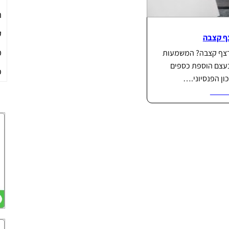
ה
ק
ף קצבה
מ
רצף קצבה? המשמעות
עצם הוספת כספים
פ
ון הפנסיוני.…
וד...