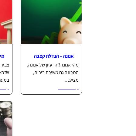
אנונה – הגדלת קצבה
מי 
מהי אנונה? הרעיון של אנונה,
צבירת
המכונה גם משיכת ריבית,
שזכאי
מציע…
במער
קרא עוד...
קרא ע