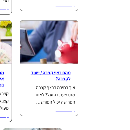
הציב
קרא עוד...
קרא ע
מהם רצף קצבה / ייעוד
מכ
לקצבה?
איל
בפ
איך בחירה ברצף קצבה
קצבאו
מתבצעת בפועל? לאחר
קצבאו
הפרישה יכול הפורש…
פעולו
קרא עוד...
קרא ע