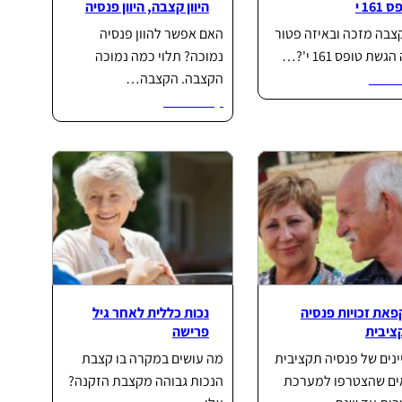
 161 י
היוון קצבה, היוון פנסיה
צבה מזכה ובאיזה פטור
האם אפשר להוון פנסיה
שת טופס 161 י'?…
נמוכה? תלוי כמה נמוכה
וד...
הקצבה. הקצבה…
קרא עוד...
פאת זכויות פנסיה
נכות כללית לאחר גיל
ציבית
פרישה
נים של פנסיה תקציבית
מה עושים במקרה בו קצבת
ים שהצטרפו למערכת
הנכות גבוהה מקצבת הזקנה?