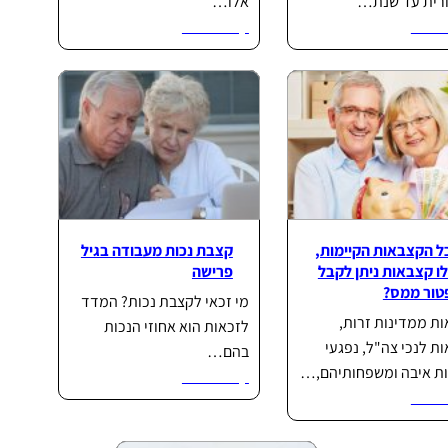
ורית עד שנת…
אלו…
וד...
קרא עוד...
ל הקצבאות הקיימות,
קצבת נכות מעבודה בגיל
ו קצבאות ניתן לקבל
פרישה
טור ממס?
מי זכאי לקצבת נכות? המדד
ת ממדינות זרות,
לזכאות הוא אחוזי הנכות
ת לנכי צה"ל, נפגעי
בהם…
ת איבה ומשפחותיהם,…
קרא עוד...
וד...