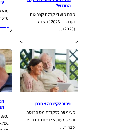
טופס
החודש?
מהי ק
מהם מועדי קבלת קצבאות
מזכה הג
זקנה ב - 2023? השנה
קרא ע
(2023) …
קרא עוד...
הק
פטור לקיצבה אחרת
תק
סעיף 9ב לפקודת מס הכנסה
מאפיי
והמשמעות שלו אחד הדברים
גמלא
שצריך…