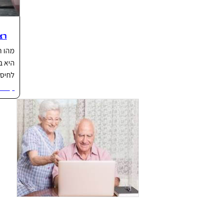
רצ
מהו 
היא ב
לחיסכ
קרא ע