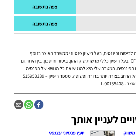
צפה בתשובה
וג הזה על מנת להבטיח שהם עומדים בתנאי החוק מבחינת
צפה בתשובה
יש ולהפקיד לפנסיה. כתוצאה מכך, גם עצמאיים צריכים
 לביטוח ופיננסים, בעל רישיון פנסיוני ממשרד האוצר בנוסף
מתכנן פיננסי מוסמך CFP ובעל רישיון כללי מרשות שוק ההון, ביטוח וחיסכון. בין היתר גם
פיננסים. המטרה שלי היא להנגיש את כל הנושא של הפנסיה
והפרישה לגמלאות לקהל הרחב בצורה יותר ברורה ופשוטה. מספר רישיון – 515953339
L-001354
ים לעניין אותך
 משווק
יועץ פנסיוני עצמאי