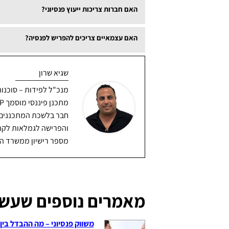
האם חברות צריכות ייעוץ פנסיוני?
כן. מעסיקים וחברות זקוקים לשירות מן הס
האם עצמאיים צריכים להפריש לפנסיה?
הפרשות לעובדים שלהם.
כן. החוק בישראל מחייב כיום עצמאיים להפר
שגיא שרון
להתייעץ עם יועץ פנסיוני מוסמך.
מנכ"ל לפידות – סוכנות
חבר בלשכת המתכננים ה
מספר רישיון ממשרד האוצר - 08
מאמרים נוספים שעשוי
משווק פנסיוני – מה ההבדל בין