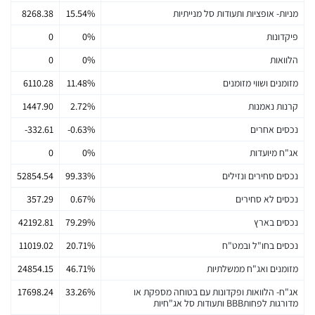
מניות- אופציות ותעודות סל מנייתיות
15.54%
8268.38
פיקדונות
0%
0
הלוואות
0%
0
מזומנים ושווי מזומנים
11.48%
6110.28
קרנות נאמנות
2.72%
1447.90
נכסים אחרים
-0.63%
-332.61
אג"ח מיועדות
0%
0
נכסים סחירים ונזילים
99.33%
52854.54
נכסים לא סחירים
0.67%
357.29
נכסים בארץ
79.29%
42192.81
נכסים בחו"ל ובמט"ח
20.71%
11019.02
מזומנים ואג"ח ממשלתיות
46.71%
24854.15
אג"ח- הלוואות ופקדונות עם בטוחה מספקת או
33.26%
17698.24
מדורגות לפחותBBB ותעודות סל אג"חיות