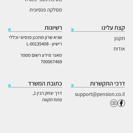
מסלקה פנסיונית
קצת עלינו
רשיונות
שגיא שרון מתכנן פנסיוני וכללי
תקנון
רישיון - L-00135408
אודות
מאגר מידע רשום מספר
700067469
דרכי התקשרות
כתובת המשרד
דרך יצחק רבין 1,
support@pension.co.il
פתח תקווה