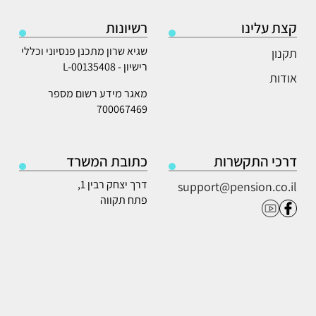
קצת עלינו
רשיונות
שגיא שרון מתכנן פנסיוני וכללי
תקנון
רישיון - L-00135408
אודות
מאגר מידע רשום מספר
700067469
דרכי התקשרות
כתובת המשרד
דרך יצחק רבין 1,
support@pension.co.il
פתח תקווה