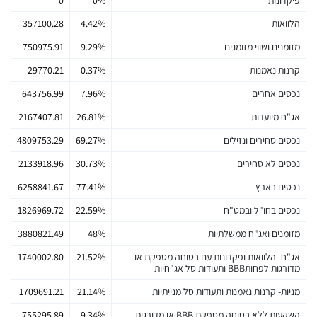
הלוואות
4.42%
357100.28
מזומנים ושווי מזומנים
9.29%
750975.91
קרנות נאמנות
0.37%
29770.21
נכסים אחרים
7.96%
643756.99
אג"ח מיועדות
26.81%
2167407.81
נכסים סחירים ונזילים
69.27%
4809753.29
נכסים לא סחירים
30.73%
2133918.96
נכסים בארץ
77.41%
6258841.67
נכסים בחו"ל ובמט"ח
22.59%
1826969.72
מזומנים ואג"ח ממשלתיות
48%
3880821.49
אג"ח- הלוואות ופקדונות עם בטוחה מספקת או
21.52%
1740002.80
מדורגות לפחותBBB ותעודות סל אג"חיות
מניות- קרנות נאמנות ותעודות סל מנייתיות
21.14%
1709691.21
השקעות ללא בטוחה מספקת BBB או מדורגות
9.34%
755295.89