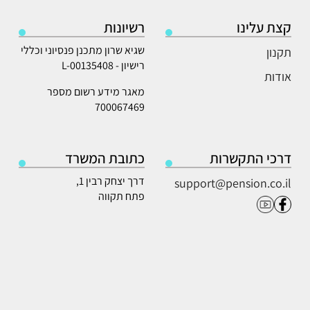
קצת עלינו
רשיונות
שגיא שרון מתכנן פנסיוני וכללי
תקנון
רישיון - L-00135408
אודות
מאגר מידע רשום מספר
700067469
דרכי התקשרות
כתובת המשרד
דרך יצחק רבין 1,
support@pension.co.il
פתח תקווה