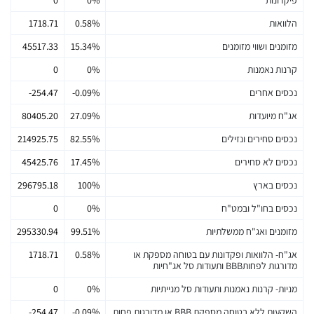
הלוואות
0.58%
1718.71
מזומנים ושווי מזומנים
15.34%
45517.33
קרנות נאמנות
0%
0
נכסים אחרים
-0.09%
-254.47
אג"ח מיועדות
27.09%
80405.20
נכסים סחירים ונזילים
82.55%
214925.75
נכסים לא סחירים
17.45%
45425.76
נכסים בארץ
100%
296795.18
נכסים בחו"ל ובמט"ח
0%
0
מזומנים ואג"ח ממשלתיות
99.51%
295330.94
אג"ח- הלוואות ופקדונות עם בטוחה מספקת או
0.58%
1718.71
מדורגות לפחותBBB ותעודות סל אג"חיות
מניות- קרנות נאמנות ותעודות סל מנייתיות
0%
0
השקעות ללא בטוחה מספקת BBB או מדורגות פחות
-0.09%
-254.47