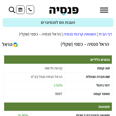
הטבות מס לפנסיונרים
דף הבית
|
השוואת קרנות פנסיה
|
הראל פנסיה – כספי (שקלי)
הראל פנסיה – כספי (שקלי)
נתונים כלליים
סוג קופה
קרנות חדשות
שם חברה מנהלת
הראל פנסיה וגמל בע"מ
דמי ניהול
1.51%
מספר קופה
9097
תשואות
תשואה מצטברת 3 שנים
16.90%